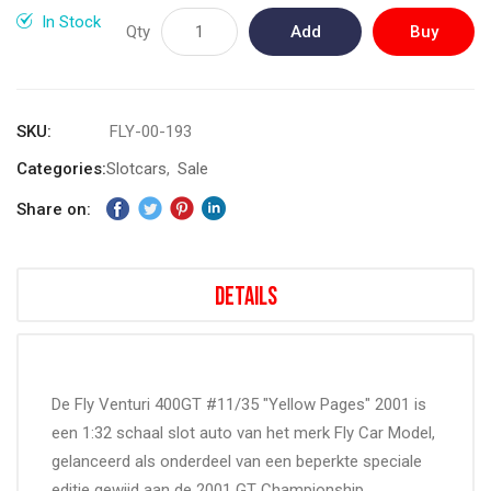
gallery
In Stock
Qty
Add
Buy
to
Now
Cart
SKU
FLY-00-193
Categories:
Slotcars
Sale
Share on:
Details
De Fly Venturi 400GT #11/35 "Yellow Pages" 2001 is
een 1:32 schaal slot auto van het merk Fly Car Model,
gelanceerd als onderdeel van een beperkte speciale
editie gewijd aan de 2001 GT Championship.