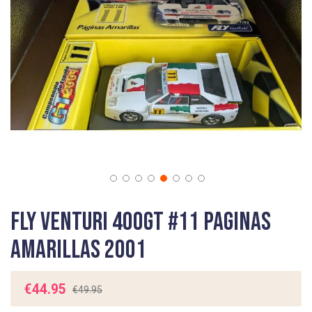
gallery
Skip
Fly Venturi 400GT #11 Paginas
to
the
Amarillas 2001
beginning
of
the
€44.95
€49.95
images