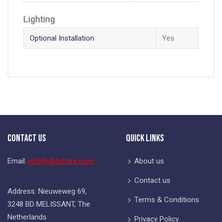
Lighting
Optional Installation
Yes
Contact Us
Quick Links
Email:
info@4slotters.com
About us
Contact us
Address: Nieuweweg 69,
Terms & Conditions
3248 BD MELISSANT, The
Netherlands
Privacy Policy